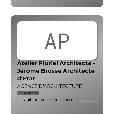
AP
Atelier Pluriel Architecte -
Jérôme Brosse Architecte
d'Etat
AGENCE D'ARCHITECTURE
Annecy
Il s'agit de votre entreprise ?
Inscrivez
vous !