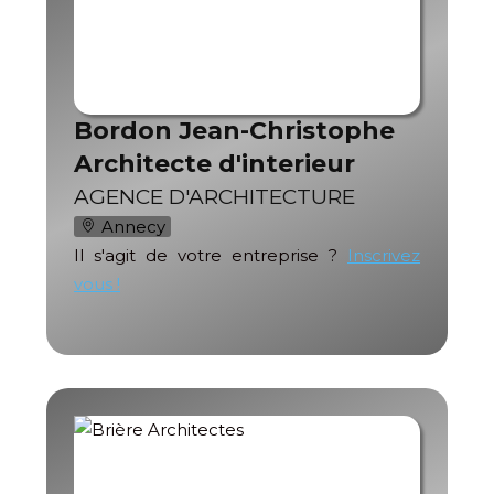
Bordon Jean-Christophe
Architecte d'interieur
AGENCE D'ARCHITECTURE
Annecy
Il s'agit de votre entreprise ?
Inscrivez
vous !