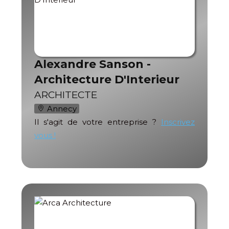
Alexandre Sanson -
Architecture D'Interieur
ARCHITECTE
Annecy
Il s'agit de votre entreprise ?
Inscrivez
vous !