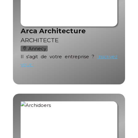
Arca Architecture
ARCHITECTE
Annecy
Il s'agit de votre entreprise ?
Inscrivez
vous !