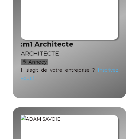
:m1 Architecte
ARCHITECTE
Annecy
Il s'agit de votre entreprise ?
Inscrivez
vous !