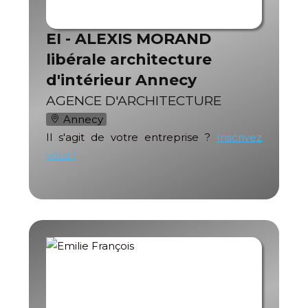
EI - ALEXIS MORAND
libérale architecture
d'intérieur Annecy
AGENCE D'ARCHITECTURE
Annecy
Il s'agit de votre entreprise ?
Inscrivez
vous !