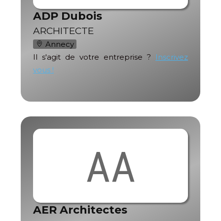
ADP Dubois
ARCHITECTE
Annecy
Il s'agit de votre entreprise ?
Inscrivez
vous !
AA
AER Architectes