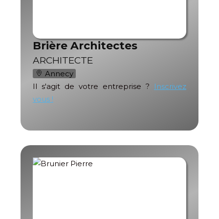
Brière Architectes
ARCHITECTE
Annecy
Il s'agit de votre entreprise ?
Inscrivez
vous !