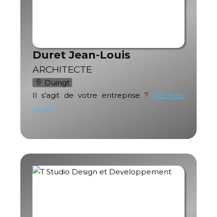
Duret Jean-Louis
ARCHITECTE
Duingt
Il s'agit de votre entreprise ?
Inscrivez
vous !