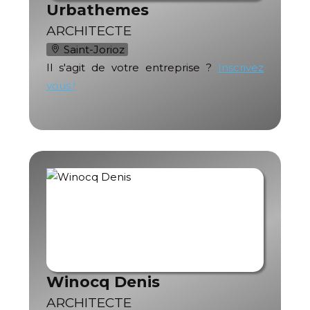
Urbathemes
ARCHITECTE
Saint-Jorioz
Il s'agit de votre entreprise ?
Inscrivez
vous !
Winocq Denis
ARCHITECTE