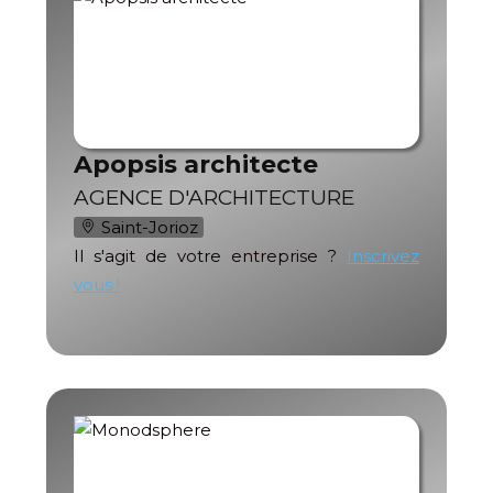
Apopsis architecte
AGENCE D'ARCHITECTURE
Saint-Jorioz
Il s'agit de votre entreprise ?
Inscrivez
vous !