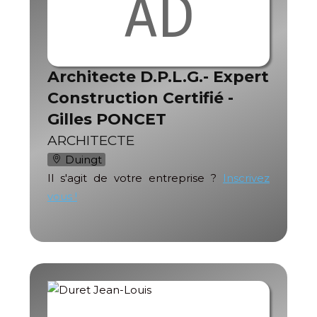
AD
Architecte D.P.L.G.- Expert
Construction Certifié -
Gilles PONCET
ARCHITECTE
Duingt
Il s'agit de votre entreprise ?
Inscrivez
vous !