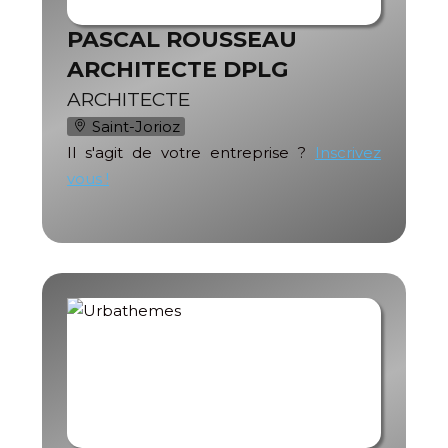
PASCAL ROUSSEAU
ARCHITECTE DPLG
ARCHITECTE
Saint-Jorioz
Il s'agit de votre entreprise ?
Inscrivez
vous !