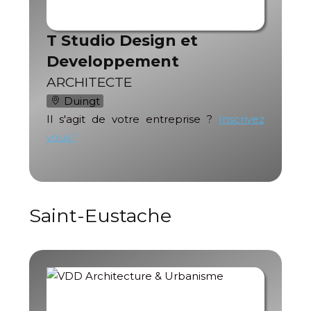
T Studio Design et
Developpement
ARCHITECTE
Duingt
Il s'agit de votre entreprise ?
Inscrivez
vous !
Saint-Eustache